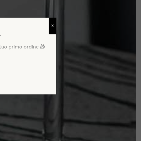
X
!
l tuo primo ordine 🎁