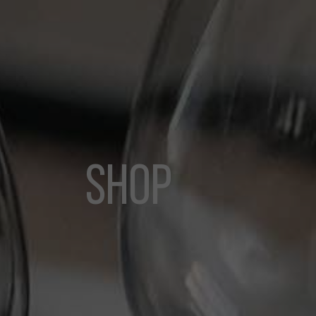
S
h
o
p