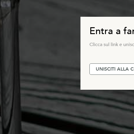
Entra a fa
Clicca sul link e uni
UNISCITI ALLA