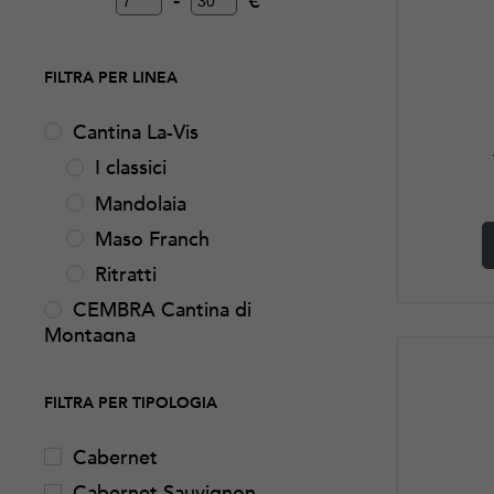
-
€
Minimum Price
Maximum Price
FILTRA PER LINEA
Cantina La-Vis
I classici
Mandolaia
Maso Franch
Ritratti
CEMBRA Cantina di
Montagna
Esclusiva Vinoteca
612
FILTRA PER TIPOLOGIA
Glacis
Cabernet
I colori della 612
Cabernet Sauvignon