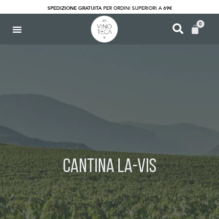
SPEDIZIONE GRATUITA
PER ORDINI SUPERIORI A
69€
0
C
a
n
t
i
n
a
L
a
-
V
i
s
Categoria: Cantina La-Vis