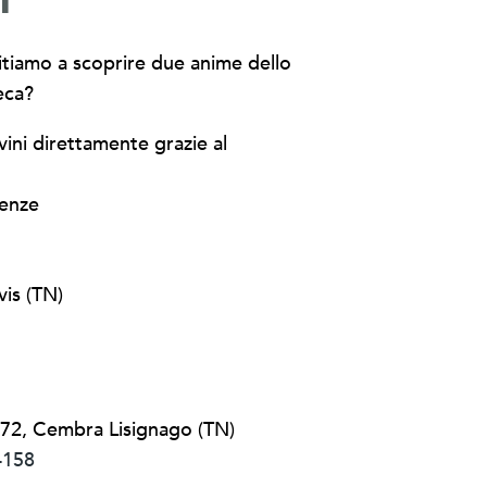
vitiamo a scoprire due anime dello
eca?
vini direttamente grazie al
ienze
vis (TN)
72, Cembra Lisignago (TN)
4158