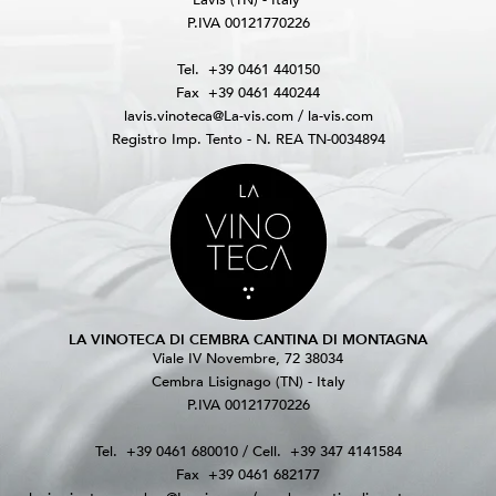
Lavis (TN) - Italy
P.IVA 00121770226
Tel.
+39 0461 440150
Fax
+39 0461 440244
lavis.vinoteca@La-vis.com
/
la-vis.com
Registro Imp. Tento - N. REA TN-0034894
LA VINOTECA DI CEMBRA CANTINA DI MONTAGNA
Viale IV Novembre, 72 38034
Cembra Lisignago (TN) - Italy
P.IVA 00121770226
Tel.
+39 0461 680010
/ Cell.
+39 347 4141584
Fax
+39 0461 682177