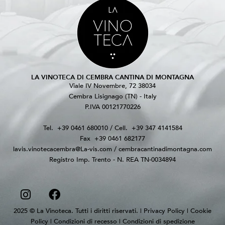
LA VINOTECA DI CEMBRA CANTINA DI MONTAGNA
Viale IV Novembre, 72 38034
Cembra Lisignago (TN) - Italy
P.IVA 00121770226
Tel.
+39 0461 680010
/ Cell.
+39 347 4141584
Fax
+39 0461 682177
lavis.vinotecacembra@La-vis.com
/
cembracantinadimontagna.com
Registro Imp. Trento - N. REA TN-0034894
2025 © La Vinoteca. Tutti i diritti riservati. |
Privacy Policy
|
Cookie
Policy
|
Condizioni di recesso
|
Condizioni di spedizione