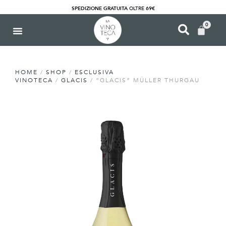
SPEDIZIONE GRATUITA
OLTRE
69€
0
HOME
/
SHOP
/
ESCLUSIVA
VINOTECA
/
GLACIS
/ “GLACIS” MÜLLER THURGAU