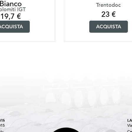
Bianco
Trentodoc
olomiti IGT
23
€
19,7
€
ACQUISTA
ACQUISTA
VIS
L
015
Vi
aly
Ce