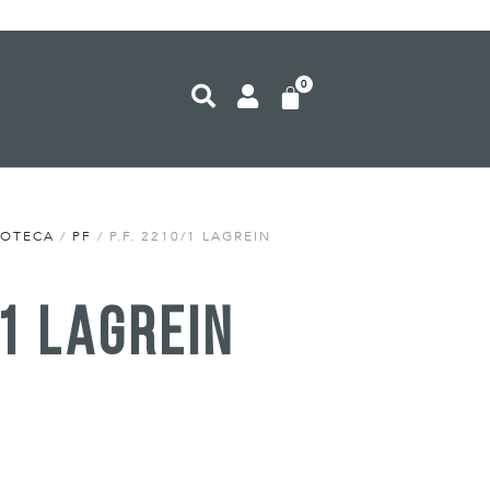
0
NOTECA
/
PF
/ P.F. 2210/1 LAGREIN
/1 Lagrein