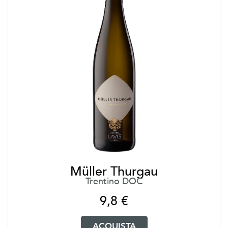
Müller Thurgau
Trentino DOC
9,8
€
ACQUISTA