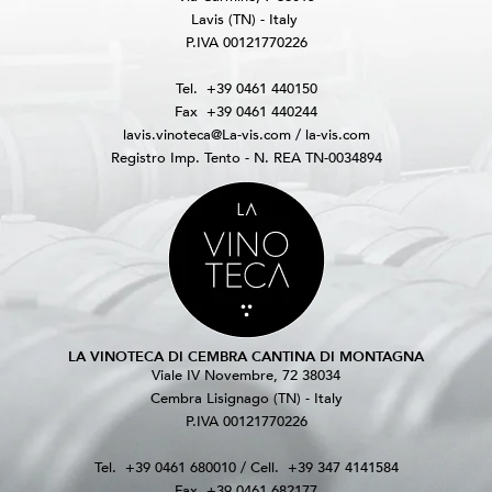
Lavis (TN) - Italy
P.IVA 00121770226
Tel.
+39 0461 440150
Fax
+39 0461 440244
lavis.vinoteca@La-vis.com
/
la-vis.com
Registro Imp. Tento - N. REA TN-0034894
LA VINOTECA DI CEMBRA CANTINA DI MONTAGNA
Viale IV Novembre, 72 38034
Cembra Lisignago (TN) - Italy
P.IVA 00121770226
Tel.
+39 0461 680010
/ Cell.
+39 347 4141584
Fax
+39 0461 682177